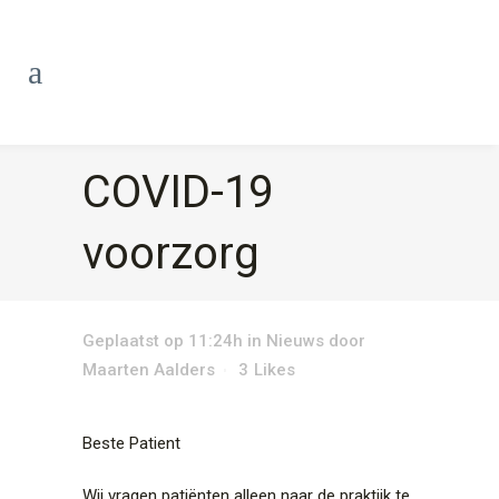
COVID-19
voorzorg
Geplaatst op 11:24h
in
Nieuws
door
Maarten Aalders
3
Likes
Beste Patient
Wij vragen patiënten alleen naar de praktijk te